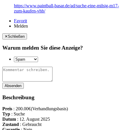
https://www.paintball-basar.de/ad/suche-eine-milsig-m17-
zum-kaufen-vhb/
Favorit
Melden
✕
Schließen
Warum melden Sie diese Anzeige?
Absenden
Beschreibung
Preis
:
200.00€
(Verhandlungsbasis)
Typ
:
Suche
Datum
:
12. August 2025
Zustand
:
Gebraucht
Garantie
:
Nein